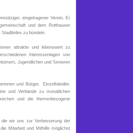
nnütziger, eingetragener Verein. Er
gemeinschaft und dem Rotthauser
Stadtteiles zu bündeln.
ionen attraktiv und lebenswert zu
erschiedenen Interessenlagen von
entümern, Jugendlichen und Senioren
gerinnen und Bürger, Einzelhändler,
ereine und Verbände zu monatlichen
sprechen und die themenbezogene
, die wir uns zur Verbesserung der
die Mitarbeit und Mithilfe möglichst