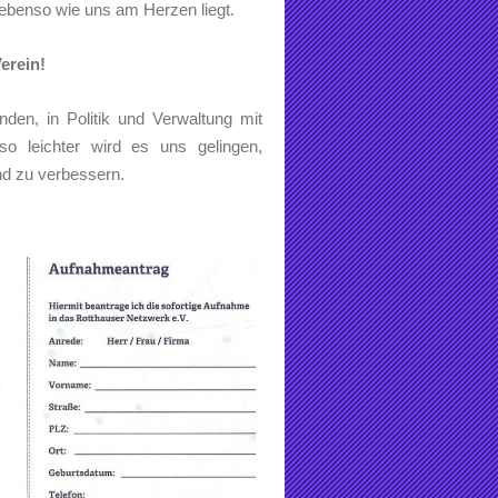
 ebenso wie uns am Herzen liegt.
erein!
den, in Politik und Verwaltung mit
o leichter wird es uns gelingen,
und zu verbessern.