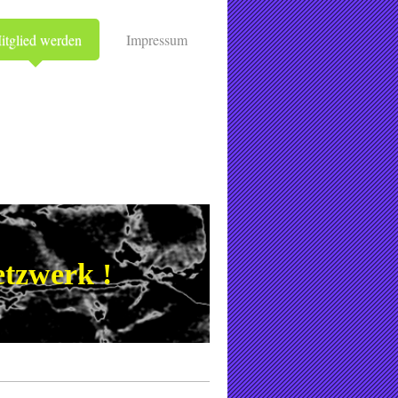
itglied werden
Impressum
tzwerk !